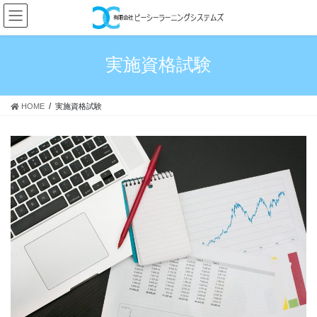
コ
ナ
ン
ビ
テ
ゲ
ン
ー
実施資格試験
ツ
シ
へ
ョ
ス
ン
HOME
実施資格試験
キ
に
ッ
移
プ
動