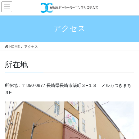
コ
ナ
ン
ビ
テ
ゲ
ン
ー
アクセス
ツ
シ
へ
ョ
ス
ン
HOME
アクセス
キ
に
ッ
移
プ
動
所在地
所在地：〒850-0877 長崎県長崎市築町３−１８ メルカつきまち
３F